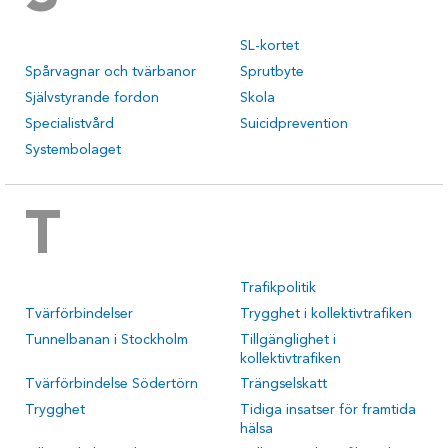
SL-kortet
Spårvagnar och tvärbanor
Sprutbyte
Självstyrande fordon
Skola
Specialistvård
Suicidprevention
Systembolaget
T
Trafikpolitik
Tvärförbindelser
Trygghet i kollektivtrafiken
Tunnelbanan i Stockholm
Tillgänglighet i
kollektivtrafiken
Tvärförbindelse Södertörn
Trängselskatt
Trygghet
Tidiga insatser för framtida
hälsa