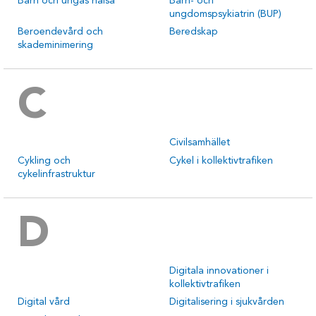
Barn och ungas hälsa
Barn- och
ungdomspsykiatrin (BUP)
Beroendevård och
Beredskap
skademinimering
C
Civilsamhället
Cykling och
Cykel i kollektivtrafiken
cykelinfrastruktur
D
Digitala innovationer i
kollektivtrafiken
Digital vård
Digitalisering i sjukvården