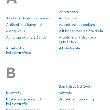
Aborträtten
Alkohol och alkoholmissbruk
Antibiotika
Artificiell intelligens – AI
Apotek och apotekare
Akutsjukhus
Allt börjar med en bra skola
Anhöriga och närstående
Arbetsmiljö i hälso- och
sjukvården
Arbetsmiljö i
Alkoholpolitik
kollektivtrafiken
B
Barnhälsovård (BVC)
Busstrafik
Båttrafik
Bostadsbyggande och
Biltrafik och parkering
kollektivtrafik