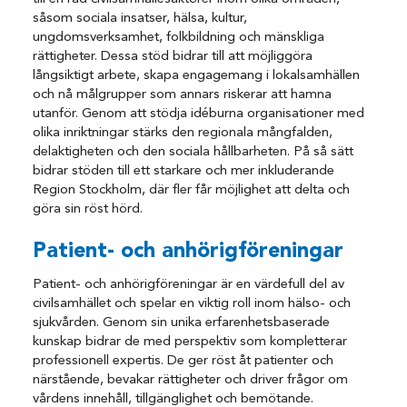
såsom sociala insatser, hälsa, kultur,
ungdomsverksamhet, folkbildning och mänskliga
rättigheter. Dessa stöd bidrar till att möjliggöra
långsiktigt arbete, skapa engagemang i lokalsamhällen
och nå målgrupper som annars riskerar att hamna
utanför. Genom att stödja idéburna organisationer med
olika inriktningar stärks den regionala mångfalden,
delaktigheten och den sociala hållbarheten. På så sätt
bidrar stöden till ett starkare och mer inkluderande
Region Stockholm, där fler får möjlighet att delta och
göra sin röst hörd.
Patient- och anhörigföreningar
Patient- och anhörigföreningar är en värdefull del av
civilsamhället och spelar en viktig roll inom hälso- och
sjukvården. Genom sin unika erfarenhetsbaserade
kunskap bidrar de med perspektiv som kompletterar
professionell expertis. De ger röst åt patienter och
närstående, bevakar rättigheter och driver frågor om
vårdens innehåll, tillgänglighet och bemötande.