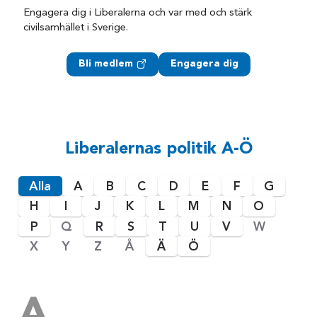
Engagera dig i Liberalerna och var med och stärk
civilsamhället i Sverige.
Bli medlem
Engagera dig
Liberalernas politik A-Ö
Alla
A
B
C
D
E
F
G
H
I
J
K
L
M
N
O
P
Q
R
S
T
U
V
W
X
Y
Z
Å
Ä
Ö
A