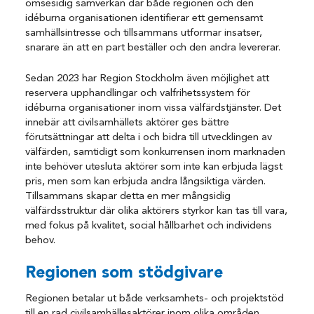
ömsesidig samverkan där både regionen och den
idéburna organisationen identifierar ett gemensamt
samhällsintresse och tillsammans utformar insatser,
snarare än att en part beställer och den andra levererar.
Sedan 2023 har Region Stockholm även möjlighet att
reservera upphandlingar och valfrihetssystem för
idéburna organisationer inom vissa välfärdstjänster. Det
innebär att civilsamhällets aktörer ges bättre
förutsättningar att delta i och bidra till utvecklingen av
välfärden, samtidigt som konkurrensen inom marknaden
inte behöver utesluta aktörer som inte kan erbjuda lägst
pris, men som kan erbjuda andra långsiktiga värden.
Tillsammans skapar detta en mer mångsidig
välfärdsstruktur där olika aktörers styrkor kan tas till vara,
med fokus på kvalitet, social hållbarhet och individens
behov.
Regionen som stödgivare
Regionen betalar ut både verksamhets- och projektstöd
till en rad civilsamhällesaktörer inom olika områden,