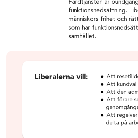
Färdtjänsten är oundgän
funktionsnedsättning. Libe
människors frihet och rät
som har funktionsnedsättn
samhället.
Liberalerna vill:
Att resetill
Att kundval 
Att den admi
Att förare s
genomgången 
Att regelver
delta på arb