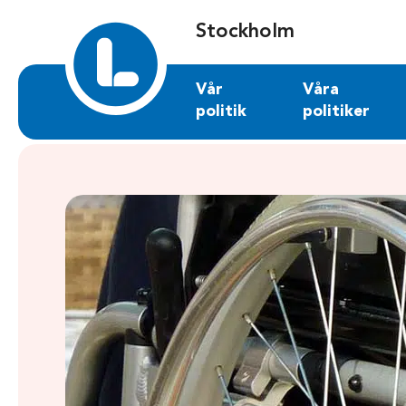
Sök på stockholm.liberalerna.se
Stockholm
Vår
Våra
politik
politiker