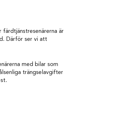
r färdtjänstresenärerna är
id. Därför ser vi att
senärerna med bilar som
ålsenliga trängselavgifter
st.