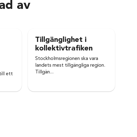
rad av
Tillgänglighet i
Go
kollektivtrafiken
va
Stockholmsregionen ska vara
Väl
landets mest tillgängliga region.
gods
Tillgän...
ill ett