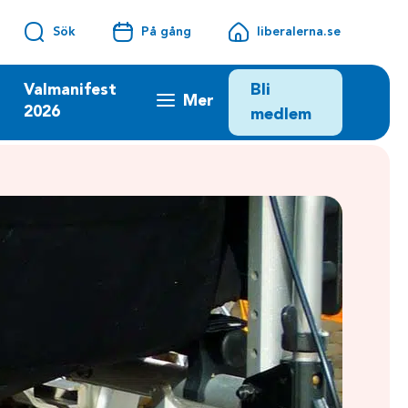
Sök
På gång
liberalerna.se
Bli
Valmanifest
Mer
2026
medlem