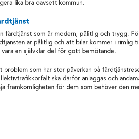
ungera lika bra oavsett kommun.
ärdtjänst
en färdtjänst som är modern, pålitlig och trygg. Fö
rdtjänsten är pålitlig och att bilar kommer i rimlig t
a vara en självklar del för gott bemötande.
ett problem som har stor påverkan på färdtjänstre
ollektivtrafikkörfält ska därför anläggas och ändam
rämja framkomligheten för dem som behöver den me