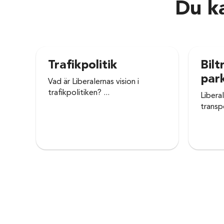
Du ka
Trafikpolitik
Bilt
par
Vad är Liberalernas vision i
trafikpolitiken? ...
Liberal
transpo