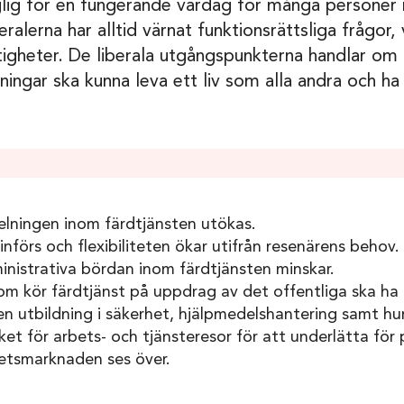
glig för en fungerande vardag för många persone
ralerna har alltid värnat funktionsrättsliga frågor,
tigheter. De liberala utgångspunkterna handlar om
ingar ska kunna leva ett liv som alla andra och ha 
delningen inom färdtjänsten utökas.
införs och flexibiliteten ökar utifrån resenärens behov.
nistrativa bördan inom färdtjänsten minskar.
om kör färdtjänst på uppdrag av det offentliga ska ha br
utbildning i säkerhet, hjälpmedelshantering samt hur
ket för arbets- och tjänsteresor för att underlätta fö
etsmarknaden ses över.