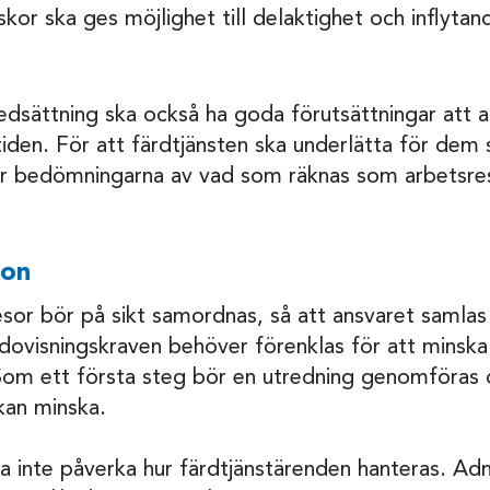
skor ska ges möjlighet till delaktighet och inflytan
sättning ska också ha goda förutsättningar att an
tiden. För att färdtjänsten ska underlätta för dem 
 bedömningarna av vad som räknas som arbetsres
ion
esor bör på sikt samordnas, så att ansvaret samlas
dovisningskraven behöver förenklas för att minska
Som ett första steg bör en utredning genomföras 
kan minska.
a inte påverka hur färdtjänstärenden hanteras. Adm