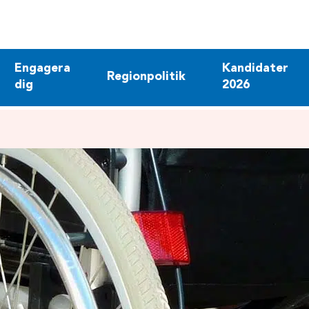
Engagera
Kandidater
Regionpolitik
dig
2026