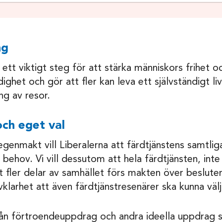
ng
 ett viktigt steg för att stärka människors frihet o
dighet och gör att fler kan leva ett självständigt liv
ng av resor.
och eget val
egenmakt vill Liberalerna att färdtjänstens samtlig
n behov. Vi vill dessutom att hela färdtjänsten, inte 
lt fler delar av samhället förs makten över beslut
vklarhet att även färdtjänstresenärer ska kunna välj
från förtroendeuppdrag och andra ideella uppdrag 