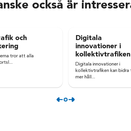
nske också är intresse
rafik och
Digitala
kering
innovationer i
kollektivtrafiken
erna tror att alla
rtsl...
Digitala innovationer i
kollektivtrafiken kan bidra t
mer håll...