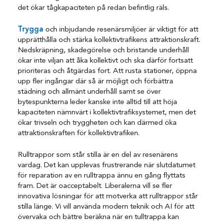
det ökar tågkapaciteten på redan befintlig räls.
Trygga
och inbjudande resenärsmiljöer är viktigt för att
upprätthålla och stärka kollektivtrafikens attraktionskraft.
Nedskräpning, skadegörelse och bristande underhåll
ökar inte viljan att åka kollektivt och ska därför fortsatt
prioriteras och åtgärdas fort. Att rusta stationer, öppna
upp fler ingångar där så är möjligt och förbättra
städning och allmänt underhåll samt se över
bytespunkterna leder kanske inte alltid till att höja
kapaciteten nämnvärt i kollektivtrafiksystemet, men det
ökar trivseln och tryggheten och kan därmed öka
attraktionskraften för kollektivtrafiken.
Rulltrappor som står stilla är en del av resenärens
vardag. Det kan upplevas frustrerande när slutdatumet
för reparation av en rulltrappa ännu en gång flyttats
fram. Det är oacceptabelt. Liberalerna vill se fler
innovativa lösningar för att motverka att rulltrappor står
stilla länge. Vi vill använda modern teknik och AI för att
övervaka och bättre beräkna när en tulltrappa kan