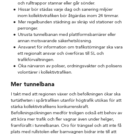
och rulltrappor stannar eller går sönder.
Hissar bör städas varje dag och sanering miljöer
inom kollektivtrafiken bör åtgärdas inom 24 timmar.
Mer regelbunden städning av skräp vid stationer och
perronger.
Utrusta tunnelbanan med plattformsbarriärer eller
annan motsvarande säkerhetslösning.
Ansvaret för information om trafikstörningar ska vara
ett regionalt ansvar och överföras till SL och
trafikförvaltningen.
Öka närvaron av poliser, ordningsvakter och polisens
volontärer i kollektivtrafiken.
Mer tunnelbana
I takt med att regionen växer och befolkningen ökar ska
turtätheten i spårtrafiken utanför högtrafik utökas för att
stärka kollektivtrafikens konkurrenskraft.
Befolkningsökningen medför troligen också ett behov av
att köra mer trafik och fler vagnar även under helger,
framförallt i tunnelbanan. Oro för trängsel och att inte få
plats med rullstolen eller barnvagnen bidrar inte till att