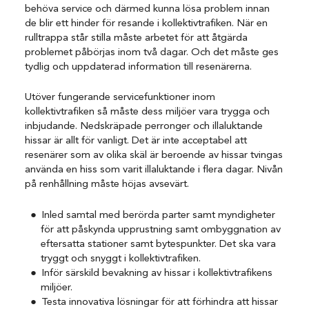
behöva service och därmed kunna lösa problem innan
de blir ett hinder för resande i kollektivtrafiken. När en
rulltrappa står stilla måste arbetet för att åtgärda
problemet påbörjas inom två dagar. Och det måste ges
tydlig och uppdaterad information till resenärerna.
Utöver fungerande servicefunktioner inom
kollektivtrafiken så måste dess miljöer vara trygga och
inbjudande. Nedskräpade perronger och illaluktande
hissar är allt för vanligt. Det är inte acceptabel att
resenärer som av olika skäl är beroende av hissar tvingas
använda en hiss som varit illaluktande i flera dagar. Nivån
på renhållning måste höjas avsevärt.
Inled samtal med berörda parter samt myndigheter
för att påskynda upprustning samt ombyggnation av
eftersatta stationer samt bytespunkter. Det ska vara
tryggt och snyggt i kollektivtrafiken.
Inför särskild bevakning av hissar i kollektivtrafikens
miljöer.
Testa innovativa lösningar för att förhindra att hissar