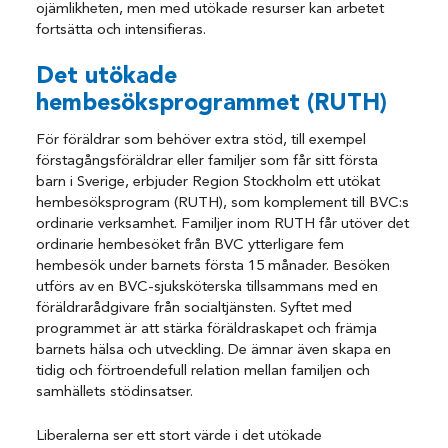
ojämlikheten, men med utökade resurser kan arbetet
fortsätta och intensifieras.
Det utökade
hembesöksprogrammet (RUTH)
För föräldrar som behöver extra stöd, till exempel
förstagångsföräldrar eller familjer som får sitt första
barn i Sverige, erbjuder Region Stockholm ett utökat
hembesöksprogram (RUTH), som komplement till BVC:s
ordinarie verksamhet. Familjer inom RUTH får utöver det
ordinarie hembesöket från BVC ytterligare fem
hembesök under barnets första 15 månader. Besöken
utförs av en BVC-sjuksköterska tillsammans med en
föräldrarådgivare från socialtjänsten. Syftet med
programmet är att stärka föräldraskapet och främja
barnets hälsa och utveckling. De ämnar även skapa en
tidig och förtroendefull relation mellan familjen och
samhällets stödinsatser.
Liberalerna ser ett stort värde i det utökade