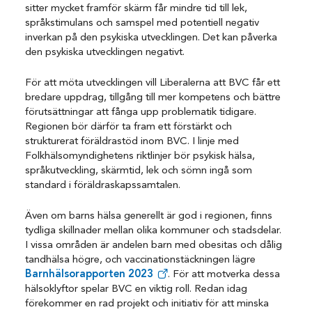
sitter mycket framför skärm får mindre tid till lek,
språkstimulans och samspel med potentiell negativ
inverkan på den psykiska utvecklingen. Det kan påverka
den psykiska utvecklingen negativt.
För att möta utvecklingen vill Liberalerna att BVC får ett
bredare uppdrag, tillgång till mer kompetens och bättre
förutsättningar att fånga upp problematik tidigare.
Regionen bör därför ta fram ett förstärkt och
strukturerat föräldrastöd inom BVC. I linje med
Folkhälsomyndighetens riktlinjer bör psykisk hälsa,
språkutveckling, skärmtid, lek och sömn ingå som
standard i föräldraskapssamtalen.
Även om barns hälsa generellt är god i regionen, finns
tydliga skillnader mellan olika kommuner och stadsdelar.
I vissa områden är andelen barn med obesitas och dålig
tandhälsa högre, och vaccinationstäckningen lägre
Barnhälsorapporten 2023
. För att motverka dessa
hälsoklyftor spelar BVC en viktig roll. Redan idag
förekommer en rad projekt och initiativ för att minska