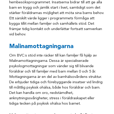
hembesöksprogrammet. Insatserna bidrar till att ge alla
barn en trygg och jämlik start i livet, samtidigt som det
stärker föräldrarnas möjlighet att möta sina barns behov.
Ett särskilt värde ligger i programmets förmåga att
bygga tillit mellan familjer och samhällets stöd. Det
främjar tidig kontakt och underlättar fortsatt samverkan
vid behov.
Malinamottagningarna
Om BVC:s stöd inte räcker till kan familjer få hjälp av
Malinamottagningarna. Dessa är specialiserade
psykologmottagningar som vänder sig till blivande
föräldrar och till familjer med barn mellan 0 och 5 år.
Mottagningarna är en del av barnhälsovårdens struktur.
De erbjuder tidiga och förebyggande insatser vid lindrig
till måttlig psykisk ohälsa, både hos föräldrar och barn.
Det kan handla om oro, nedstämdhet,
anknytningssvårigheter, stress i föräldraskapet eller
tidiga tecken på psykisk ohälsa hos barnet.