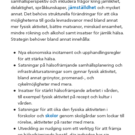
samhällsperspektiv och inkludera frågor kring jämlikhet,
delaktighet, språkkunskaper,
jämställdhet
och mycket
annat. Det behövs strukturella förändringar för att öka
möjligheterna till goda levnadsvanor med bland annat
mer fysisk aktivitet, bättre matvanor, minskad ensamhet,
mindre rökning och alkohol samt insatser för jämlik hälsa.
Strategin behöver bland annat innehålla:
Nya ekonomiska incitament och upphandlingsregler
för att stärka hälsa.
Satsningar på hälsofrämjande samhällsplanering och
infrastruktursatsningar som gynnar fysisk aktivitet,
bland annat grönytor, promenad-, och
cykelmöjligheter med mera.
Insatser för stärkt hälsofrämjande arbetet i vården,
till exempel fysisk aktivitet på recept och kultur i
vården.
Satsningar för att öka den fysiska aktiviteten i
förskolor och
skolor
genom skolgårdar som lockar till
rörelse, aktiviteter på raster med mera.
Utveckling av nudging som ett verktyg för att främja