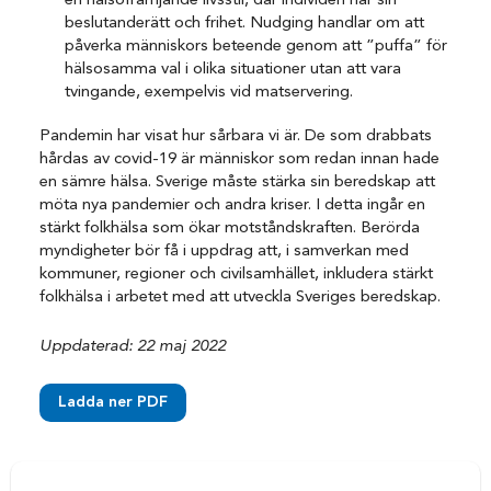
en hälsofrämjande livsstil, där individen har sin
beslutanderätt och frihet. Nudging handlar om att
påverka människors beteende genom att ”puffa” för
hälsosamma val i olika situationer utan att vara
tvingande, exempelvis vid matservering.
Pandemin har visat hur sårbara vi är. De som drabbats
hårdas av covid-19 är människor som redan innan hade
en sämre hälsa. Sverige måste stärka sin beredskap att
möta nya pandemier och andra kriser. I detta ingår en
stärkt folkhälsa som ökar motståndskraften. Berörda
myndigheter bör få i uppdrag att, i samverkan med
kommuner, regioner och civilsamhället, inkludera stärkt
folkhälsa i arbetet med att utveckla Sveriges beredskap.
Uppdaterad: 22 maj 2022
Ladda ner PDF