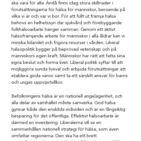
ska vara för alla. Ändå finns idag stora skillnader i
förutsättningarna för hälsa för människor, beroende på
vilka vi är och var vi bor. För att fullt ut främja hälsa
behövs en helhetssyn där sjukvård och förebyggande
folkhälsoarbete hänger samman. Genom ett aktivt
hälsofrämjande arbete för människor i alla åldrar kan vi
minska lidandet och frigöra resurser i vården. Liberal
hälsopolitik bygger på beprövad vetenskap och på
människors egen kraft. Människor har rätt att fatta sina
egna beslut och forma livet. Liberal politik syftar till att
möjliggöra sunda livsval och erbjuda förutsättningar att
etablera goda vanor samt ta ett särskilt ansvar för barns
och ungas uppväxtvillkor.
Befolkningens hälsa är en nationell angelägenhet, och
alla delar av samhället måste samverka. God hälsa
gynnar både den enskilda individen och är en långsiktig
besparing för det offentliga. Effektivt hälsoarbete är
därmed en investering. Liberalerna vill se en
sammanhållen nationell strategi för hälsa, som även
omfattar regionerna. Den ska ha ett brett