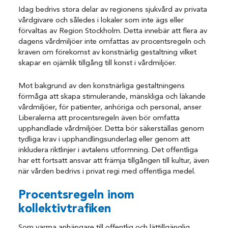
Idag bedrivs stora delar av regionens sjukvård av privata
vårdgivare och således i lokaler som inte ägs eller
förvaltas av Region Stockholm. Detta innebär att flera av
dagens vårdmiljöer inte omfattas av procentsregeln och
kraven om förekomst av konstnärlig gestaltning vilket
skapar en ojämlik tillgång till konst i vårdmiljöer.
Mot bakgrund av den konstnärliga gestaltningens
förmåga att skapa stimulerande, mänskliga och läkande
vårdmiljöer, för patienter, anhöriga och personal, anser
Liberalerna att procentsregeln även bör omfatta
upphandlade vårdmiljöer. Detta bör säkerställas genom
tydliga krav i upphandlingsunderlag eller genom att
inkludera riktlinjer i avtalens utformning. Det offentliga
har ett fortsatt ansvar att främja tillgången till kultur, även
när vården bedrivs i privat regi med offentliga medel.
Procentsregeln inom
kollektivtrafiken
Som varma anhängare till offentlig och lättillgänglig