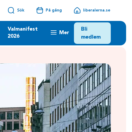
Sök
På gång
liberalerna.se
Bli
Valmanifest
Mer
2026
medlem