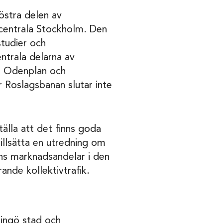
döstra delen av
centrala Stockholm. Den
studier och
ntrala delarna av
ll Odenplan och
r Roslagsbanan slutar inte
tälla att det finns goda
 tillsätta en utredning om
ens marknadsandelar i den
nde kollektivtrafik.
dingö stad och