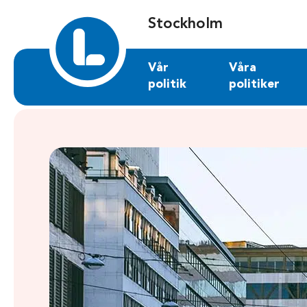
Sök på stockholm.liberalerna.se
Stockholm
Vår
Våra
politik
politiker