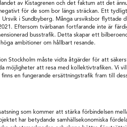
llandet av Kistagrenen och det faktum att det ännu
 negativt för de som bor längs sträckan. Ett tydlig
Ursvik i Sundbyberg. Många ursviksbor flyttade 
 2021. Eftersom tvärbanan fortfarande inte är färdig
mensionerad busstrafik. Detta skapar ett bilberoe
 höga ambitioner om hållbart resande.
gion Stockholm måste vidta åtgärder för att säkers
a möjligheter att resa med kollektivtrafiken. Vi vil
t finns en fungerande ersättningstrafik fram till d
 satsning som kommer att stärka förbindelsen mell
ojektet har betydande samhällsekonomiska fördel