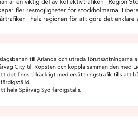
n är en viktig del av kollektivtrafiken i Region S
kapar fler resmöjligheter för stockholmarna. Liberal
trafiken i hela regionen för att göra det enklare a
lagsbanan till Arlanda och utreda förutsättningarna at
årväg City till Ropsten och koppla samman den med L
att det finns tillräckligt med ersättningstrafik tills a
färdigställd.
att hela Spårväg Syd färdigställs.