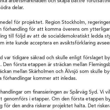
ärka arbetsmarknaden och skapa bättre förutsättnin
södra delar.
medel för projektet. Region Stockholm, regeringe
 förhandling för att komma överens om ytterligare 
ng till följd av att de socialdemokratiskt ledda s
 inte kunde acceptera en avsiktsförklaring avsee
var tidigare säkrad och skulle enligt förslaget by
ing. Den första etappen är sträckan mellan Fleming
äckan mellan Skärholmen och Älvsjö som skulle by
a förhandlingar kommer att inledas.
handlingar om finansieringen av Spårväg Syd. Vi vil
et genomförs i etapper. Om den första etappen by
ng för den andra riskerar projektet halta. Det risker