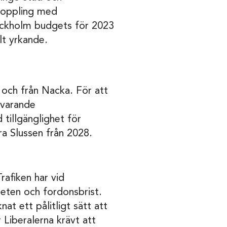
pkoppling med
tockholm budgets för 2023
lt yrkande.
l och från Nacka. För att
åvarande
tillgänglighet för
ra Slussen från 2028.
afiken har vid
rbeten och fordonsbrist.
nat ett pålitligt sätt att
 Liberalerna krävt att