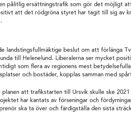
n pålitlig ersättningstrafik som gör det möjligt at
itivt att det rödgröna styret har tagit till sig av kr
.
e landstingsfullmäktige beslut om att förlänga T
sunda till Helenelund. Liberalerna ser mycket posi
mtidigt som flera av regionens mest betydelsefull
tsplatser och bostäder, kopplas samman med spårt
planen att trafikstarten till Ursvik skulle ske 2021 
ektet har kantats av förseningar och fördyrningar. 
prenör ska ta över och färdigställa den sista sträc