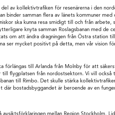
 del av kollektivtrafiken för resenärerna i den nor
an binder samman flera av länets kommuner med 
iskor ska kunna resa smidigt till och från arbete, 
tt ytterligare knyta samman Roslagsbanan med de ce
tats om att ändra dragningen från Östra station ti
na ser mycket positivt på detta, men vår vision fö
ka förlängas till Arlanda från Molnby för att säkers
r till flygplatsen från nordostsektorn. Vi vill också
banan till Rimbo. Det skulle stärka kollektivtrafik
et där bostadsbyggandet är beroende av en fungera
på avsiktsförklaringen mellan Region Stockholm, Li