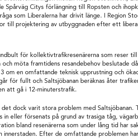
 Spårväg Citys förlängning till Ropsten och iho
fråga som Liberalerna har drivit länge. I Region S
or till projektering av utbyggnaden efter ett libera
ndbult för kollektivtrafikresenärerna som reser til
n och möta framtidens resandebehov beslutade d
13 om en omfattande teknisk upprustning och ökad 
år för fullt och Saltsjöbanan beräknas åter trafike
n att gå i 12-minuterstrafik.
det dock varit stora problem med Saltsjöbanan. Tr
ts in eller försenats på grund av trasiga tåg, väga
stration bland resenärerna som under lång tid har sak
från innerstaden. Efter de omfattande problemen har