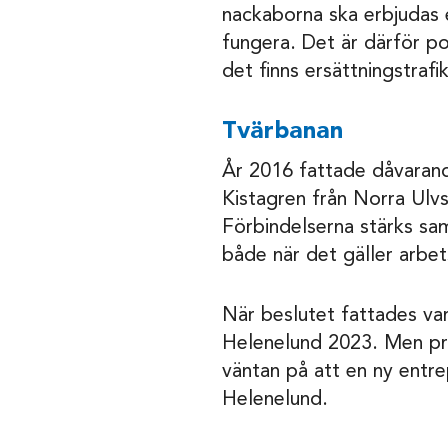
nackaborna ska erbjudas e
fungera. Det är därför pos
det finns ersättningstrafik
Tvärbanan
År 2016 fattade dåvarand
Kistagren från Norra Ulv
Förbindelserna stärks sa
både när det gäller arbe
När beslutet fattades var 
Helenelund 2023. Men proj
väntan på att en ny entre
Helenelund.