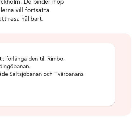
tockholm. De binder ihop
erna vill fortsätta
tt resa hållbart.
t förlänga den till Rimbo.
idingöbanan.
tt både Saltsjöbanan och Tvärbanans