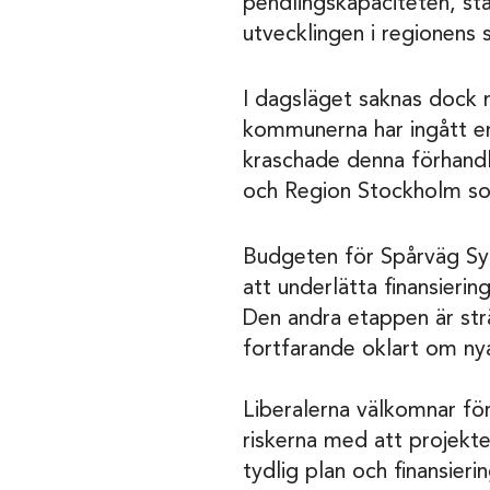
pendlingskapaciteten, st
utvecklingen i regionens 
I dagsläget saknas dock 
kommunerna har ingått en
kraschade denna förhandli
och Region Stockholm som
Budgeten för Spårväg Syd 
att underlätta finansier
Den andra etappen är str
fortfarande oklart om ny
Liberalerna välkomnar för
riskerna med att projekt
tydlig plan och finansieri