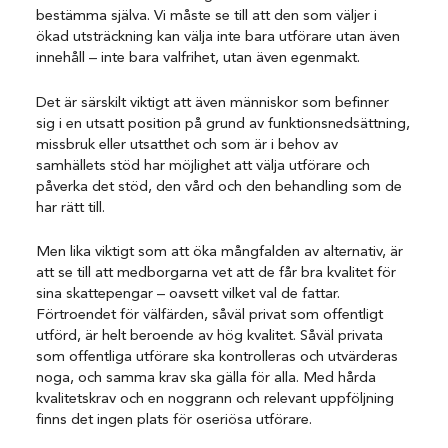
bestämma själva. Vi måste se till att den som väljer i
ökad utsträckning kan välja inte bara utförare utan även
innehåll – inte bara valfrihet, utan även egenmakt.
Det är särskilt viktigt att även människor som befinner
sig i en utsatt position på grund av funktionsnedsättning,
missbruk eller utsatthet och som är i behov av
samhällets stöd har möjlighet att välja utförare och
påverka det stöd, den vård och den behandling som de
har rätt till.
Men lika viktigt som att öka mångfalden av alternativ, är
att se till att medborgarna vet att de får bra kvalitet för
sina skattepengar – oavsett vilket val de fattar.
Förtroendet för välfärden, såväl privat som offentligt
utförd, är helt beroende av hög kvalitet. Såväl privata
som offentliga utförare ska kontrolleras och utvärderas
noga, och samma krav ska gälla för alla. Med hårda
kvalitetskrav och en noggrann och relevant uppföljning
finns det ingen plats för oseriösa utförare.