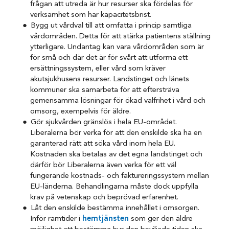
frågan att utreda är hur resurser ska fördelas för
verksamhet som har kapacitetsbrist.
Bygg ut vårdval till att omfatta i princip samtliga
vårdområden. Detta för att stärka patientens ställning
ytterligare. Undantag kan vara vårdområden som är
för små och där det är för svårt att utforma ett
ersättningssystem, eller vård som kräver
akutsjukhusens resurser. Landstinget och länets
kommuner ska samarbeta för att eftersträva
gemensamma lösningar för ökad valfrihet i vård och
omsorg, exempelvis för äldre.
Gör sjukvården gränslös i hela EU-området.
Liberalerna bör verka för att den enskilde ska ha en
garanterad rätt att söka vård inom hela EU.
Kostnaden ska betalas av det egna landstinget och
därför bör Liberalerna även verka för ett väl
fungerande kostnads- och faktureringssystem mellan
EU-länderna. Behandlingarna måste dock uppfylla
krav på vetenskap och beprövad erfarenhet.
Låt den enskilde bestämma innehållet i omsorgen.
Inför ramtider i
hemtjänsten
som ger den äldre