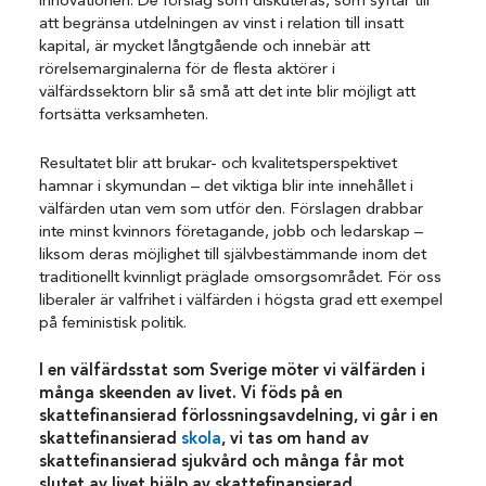
innovationen. De förslag som diskuteras, som syftar till
att begränsa utdelningen av vinst i relation till insatt
kapital, är mycket långtgående och innebär att
rörelsemarginalerna för de flesta aktörer i
välfärdssektorn blir så små att det inte blir möjligt att
fortsätta verksamheten.
Resultatet blir att brukar- och kvalitetsperspektivet
hamnar i skymundan – det viktiga blir inte innehållet i
välfärden utan vem som utför den. Förslagen drabbar
inte minst kvinnors företagande, jobb och ledarskap –
liksom deras möjlighet till självbestämmande inom det
traditionellt kvinnligt präglade omsorgsområdet. För oss
liberaler är valfrihet i välfärden i högsta grad ett exempel
på feministisk politik.
I en välfärdsstat som Sverige möter vi välfärden i
många skeenden av livet. Vi föds på en
skattefinansierad förlossningsavdelning, vi går i en
skattefinansierad
skola
, vi tas om hand av
skattefinansierad sjukvård och många får mot
slutet av livet hjälp av skattefinansierad