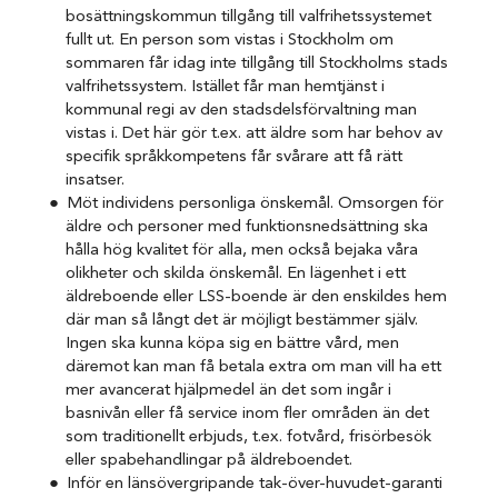
bosättningskommun tillgång till valfrihetssystemet
fullt ut. En person som vistas i Stockholm om
sommaren får idag inte tillgång till Stockholms stads
valfrihetssystem. Istället får man hemtjänst i
kommunal regi av den stadsdelsförvaltning man
vistas i. Det här gör t.ex. att äldre som har behov av
specifik språkkompetens får svårare att få rätt
insatser.
Möt individens personliga önskemål. Omsorgen för
äldre och personer med funktionsnedsättning ska
hålla hög kvalitet för alla, men också bejaka våra
olikheter och skilda önskemål. En lägenhet i ett
äldreboende eller LSS-boende är den enskildes hem
där man så långt det är möjligt bestämmer själv.
Ingen ska kunna köpa sig en bättre vård, men
däremot kan man få betala extra om man vill ha ett
mer avancerat hjälpmedel än det som ingår i
basnivån eller få service inom fler områden än det
som traditionellt erbjuds, t.ex. fotvård, frisörbesök
eller spabehandlingar på äldreboendet.
Inför en länsövergripande tak-över-huvudet-garanti