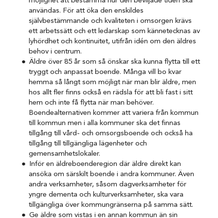
möjlighet att bestämma hur den beviljade tiden ska
användas. För att öka den enskildes
självbestämmande och kvaliteten i omsorgen krävs
ett arbetssätt och ett ledarskap som kännetecknas av
lyhördhet och kontinuitet, utifrån idén om den äldres
behov i centrum.
Äldre över 85 år som så önskar ska kunna flytta till ett
tryggt och anpassat boende. Många vill bo kvar
hemma så långt som möjligt när man blir äldre, men
hos allt fler finns också en rädsla för att bli fast i sitt
hem och inte få flytta när man behöver.
Boendealternativen kommer att variera från kommun
till kommun men i alla kommuner ska det finnas
tillgång till vård- och omsorgsboende och också ha
tillgång till tillgängliga lägenheter och
gemensamhetslokaler.
Inför en äldreboenderegion där äldre direkt kan
ansöka om särskilt boende i andra kommuner. Även
andra verksamheter, såsom dagverksamheter för
yngre dementa och kulturverksamheter, ska vara
tillgängliga över kommungränserna på samma sätt.
Ge äldre som vistas i en annan kommun än sin