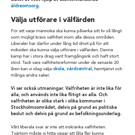
äldreomsorg
.
Välja utförare i välfärden
För att varje människa ska kunna påverka sitt liv så långt
som möjligt krävs valfrihet inom alla dessa områden.
Liberaler har därför under lång tid drivit på för att
individen ska kunna välja utförare i välfärden. Denna
kamp har i stora drag varit framgångsrik och haft stort
stöd. Tack vare valfrihetsreformer under de senaste 20
åren kan vi idag välja
skola
,
vårdcentral
, hemtjänst och
många andra saker.
Vi ser också utmaningar. Valfriheten är inte lika för
alla, och används inte lika flitigt av alla. Och
valfriheten är olika stark i olika kommuner i
Stockholmsområdet, delvis på grund av politiska
beslut och delvis på grund av befolkningsunderlag.
Vårt liberala svar är inte att inskränka valfriheten.
Tvärtom måste vi hitta vägar att låta fler kunna