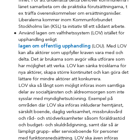
frihet. För att underlätta detta behöver kommunerna i
länet samarbeta om de praktiska förutsättningarna, t
ex träffa överenskommelser om ersättningsnivåer.
Liberalerna kommer inom Kommunförbundet
Stockholms län (KSL) ta initiativ till ett sådant arbete.
Använd lagen om valfrihetssystem (LOV) istället för
upphandling enligt
lagen om offentlig upphandling
(LOU). Med LOV
kan alla aktörer som uppfyller kraven vara med och
delta. Det är brukarna som avgör vilka utförare som
har möjlighet att verka. LOV kan sänka trösklarna för
nya aktörer, skapa större kontinuitet och kan göra det
lättare för mindre aktörer att konkurrera.
LOV ska så långt som möjligt införas inom samtliga
delar av socialtjänsten och äldreomsorgen som inte
sysslar med myndighetsutövning. Exempel på
områden där LOV ska införas inkluderar hemtjänst,
särskilt boende, daglig verksamhet, missbruksvård
och råd- och stödverksamheter såsom föräldrastöd
och budget- och skuldrådgivning, samt där så är
lämpligt grupp- eller serviceboende för personer
med funktionsnedsättning. LOV ska även införas