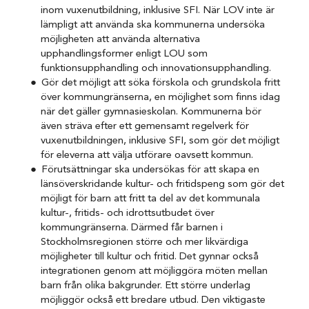
inom vuxenutbildning, inklusive SFI. När LOV inte är
lämpligt att använda ska kommunerna undersöka
möjligheten att använda alternativa
upphandlingsformer enligt LOU som
funktionsupphandling och innovationsupphandling.
Gör det möjligt att söka förskola och grundskola fritt
över kommungränserna, en möjlighet som finns idag
när det gäller gymnasieskolan. Kommunerna bör
även sträva efter ett gemensamt regelverk för
vuxenutbildningen, inklusive SFI, som gör det möjligt
för eleverna att välja utförare oavsett kommun.
Förutsättningar ska undersökas för att skapa en
länsöverskridande kultur- och fritidspeng som gör det
möjligt för barn att fritt ta del av det kommunala
kultur-, fritids- och idrottsutbudet över
kommungränserna. Därmed får barnen i
Stockholmsregionen större och mer likvärdiga
möjligheter till kultur och fritid. Det gynnar också
integrationen genom att möjliggöra möten mellan
barn från olika bakgrunder. Ett större underlag
möjliggör också ett bredare utbud. Den viktigaste