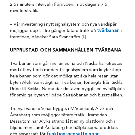
2,5 minuters intervall i framtiden, mot dagens 7,5
minuterstrafik.
– Vår investering i nytt signalsystem och nya vändspår
möjliggör upp till tre gånger tätare trafik på
tvärbanan
i
framtiden, påpekar Sara Svanström (L).
UPPRUSTAD OCH SAMMANHÅLLEN TVÄRBANA
Tvärbanan som går mellan Solna och Nacka har utrustas
med ett nytt och modernt signalsystem som knyter ihop
hela banan som gör det möjligt att åka hela resan utan
byte i Alvik. Samtidigt har Tvärbanan förlängts från Sickla
Udde till Sickla i Nacka där det även byggts en ny hållplats
för smidiga byten till både Saltsjöbanan och busstrafiken.
Tre nya vändspår har byggts i Mårtensdal, Alvik och
Årstaberg som möjliggör tätare trafik i framtiden.
Dessutom har Alviks strand fått en ny plattform och i
Liljeholmen samt Årstaberg har hållplatserna breddats
och anpassats för
funktionsnedsättningar
.