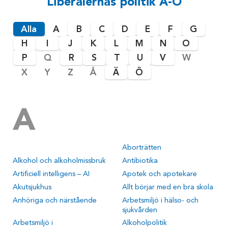
Liberalernas politik A-Ö
Alla
A
B
C
D
E
F
G
H
I
J
K
L
M
N
O
P
Q
R
S
T
U
V
W
X
Y
Z
Å
Ä
Ö
A
Aborträtten
Alkohol och alkoholmissbruk
Antibiotika
Artificiell intelligens – AI
Apotek och apotekare
Akutsjukhus
Allt börjar med en bra skola
Anhöriga och närstående
Arbetsmiljö i hälso- och
sjukvården
Arbetsmiljö i
Alkoholpolitik