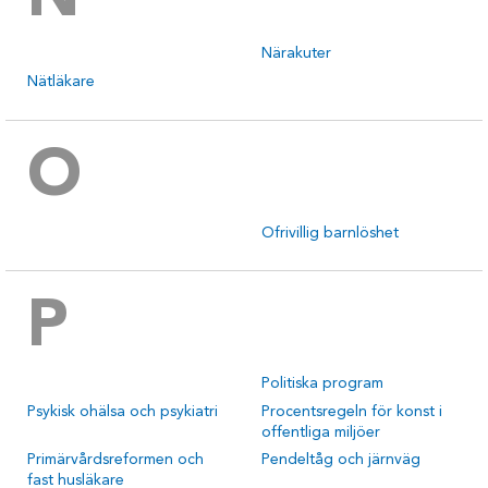
Närakuter
Nätläkare
O
Ofrivillig barnlöshet
P
Politiska program
Psykisk ohälsa och psykiatri
Procentsregeln för konst i
offentliga miljöer
Primärvårdsreformen och
Pendeltåg och järnväg
fast husläkare