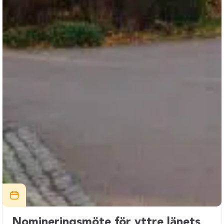
Nomineringsmöte för yttre länets