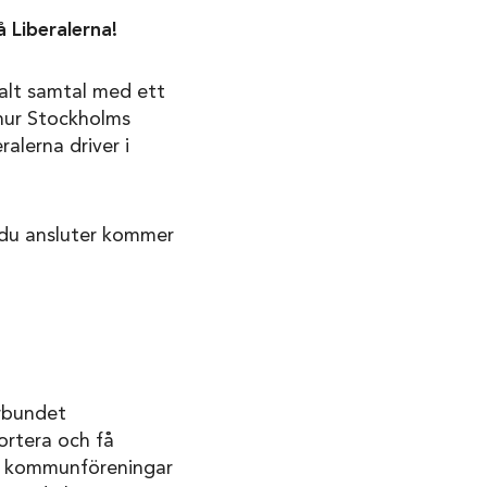
å Liberalerna!
talt samtal med ett
 hur Stockholms
alerna driver i
 du ansluter kommer
rbundet
ortera och få
ch kommunföreningar