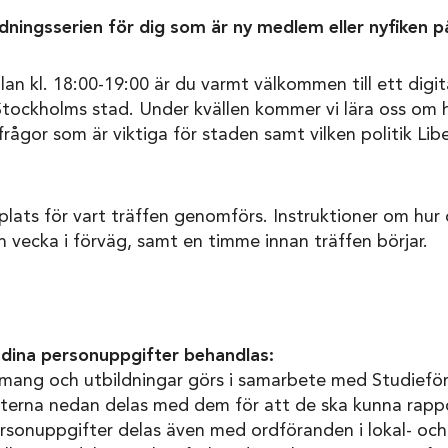
ildningsserien för dig som är ny medlem eller nyfiken p
n kl. 18:00-19:00 är du varmt välkommen till ett digi
 Stockholms stad. Under kvällen kommer vi lära oss om
rågor som är viktiga för staden samt vilken politik Liber
lats för vart träffen genomförs. Instruktioner om hur
en vecka i förväg, samt en timme innan träffen börjar.
dina personuppgifter behandlas:
emang och utbildningar görs i samarbete med Studiefö
terna nedan delas med dem för att de ska kunna rapp
ersonuppgifter delas även med ordföranden i lokal- o