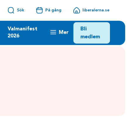
Sök
På gång
liberalerna.se
Bli
Valmanifest
Mer
2026
medlem