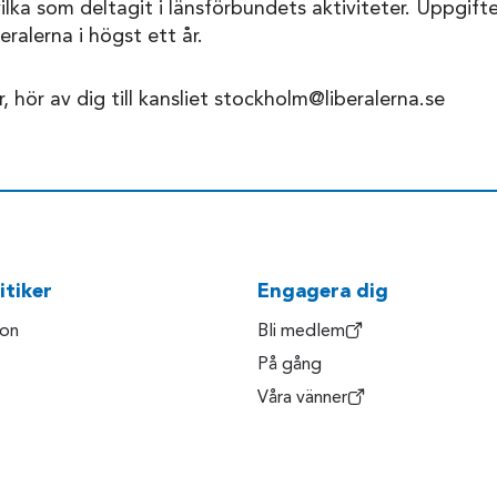
vilka som deltagit i länsförbundets aktiviteter. Uppgift
ralerna i högst ett år.
r, hör av dig till kansliet stockholm@liberalerna.se
itiker
Engagera dig
son
Bli medlem
På gång
Våra vänner