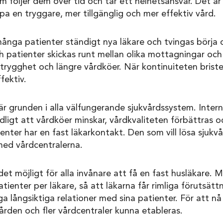
 följer dem över tid och tar ett helhetsansvar. Det är
pa en tryggare, mer tillgänglig och mer effektiv vård.
många patienter ständigt nya läkare och tvingas börja 
h patienter skickas runt mellan olika mottagningar och
otrygghet och längre vårdköer. När kontinuiteten briste
fektiv.
är grunden i alla välfungerande sjukvårdssystem. Intern
ydligt att vårdköer minskar, vårdkvaliteten förbättras 
tienter har en fast läkarkontakt. Den som vill lösa sjuk
med vårdcentralerna.
 det möjligt för alla invånare att få en fast husläkare. 
tienter per läkare, så att läkarna får rimliga förutsätt
a långsiktiga relationer med sina patienter. För att nå 
vården och fler vårdcentraler kunna etableras.