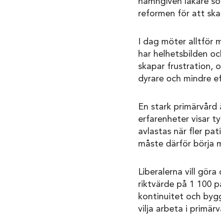
namngiven läkare som
reformen för att ska
I dag möter alltför 
har helhetsbilden oc
skapar frustration, 
dyrare och mindre ef
En stark primärvård 
erfarenheter visar t
avlastas när fler pa
måste därför börja 
Liberalerna vill göra
riktvärde på 1 100 pa
kontinuitet och bygg
vilja arbeta i primär