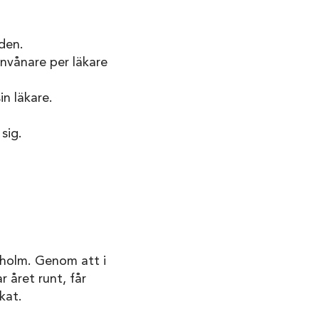
den.
nvånare per läkare
in läkare.
sig.
kholm. Genom att i
r året runt, får
kat.