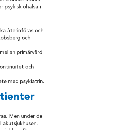
 psykisk ohälsa i
ska återinföras och
akobsberg och
 mellan primärvård
ontinuitet och
ete med psykiatrin.
tienter
ras. Men under de
ll akutsjukhusen.