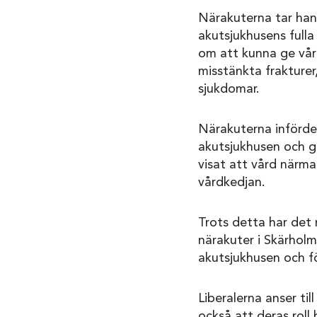
Närakuterna tar han
akutsjukhusens fulla
om att kunna ge vår
misstänkta frakturer,
sjukdomar.
Närakuterna infördes
akutsjukhusen och g
visat att vård närma
vårdkedjan.
Trots detta har det
närakuter i Skärhol
akutsjukhusen och fö
Liberalerna anser til
också att deras roll 