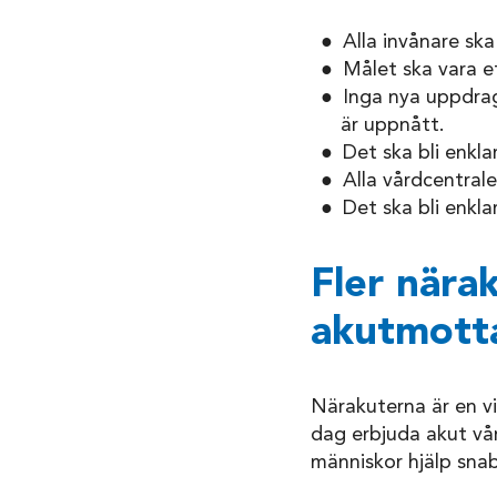
Alla invånare sk
Målet ska vara e
Inga nya uppdrag
är uppnått.
Det ska bli enkla
Alla vårdcentrale
Det ska bli enkla
Fler nära
akutmott
Närakuterna är en v
dag erbjuda akut vård
människor hjälp sna