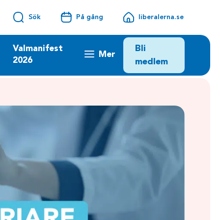
Sök
På gång
liberalerna.se
Bli
Valmanifest
Mer
2026
medlem