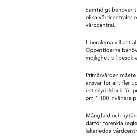
Samtidigt behöver ti
olika vårdcentraler 
vårdcentral.
Liberalerna vill att 
Öppettiderna behöve
möjlighet till besök 
Primärvården måste o
ansvar för allt fler 
ett skyddslock för 
om 1 100 invånare pe
Mångfald och nytänka
därför förenkla regle
läkarledda vårdcentr