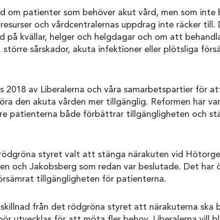
d om patienter som behöver akut vård, men som inte
 resurser och vårdcentralernas uppdrag inte räcker till
d på kvällar, helger och helgdagar och om att behandl
 större sårskador, akuta infektioner eller plötsliga för
 2018 av Liberalerna och våra samarbetspartier för at
öra den akuta vården mer tillgänglig. Reformen har var
re patienterna både förbättrar tillgängligheten och stä
 rödgröna styret valt att stänga närakuten vid Hötorg
men och Jakobsberg som redan var beslutade. Det har 
rsämrat tillgängligheten för patienterna.
l skillnad från det rödgröna styret att närakuterna ska bli
bör utvecklas för att möta fler behov. Liberalerna vill 