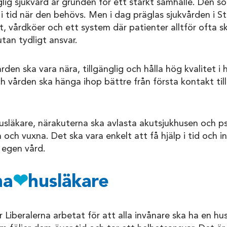
lig sjukvård är grunden för ett starkt samhälle. Den so
r i tid när den behövs. Men i dag präglas sjukvården i 
t, vårdköer och ett system där patienter alltför ofta s
tan tydligt ansvar.
vården ska vara nära, tillgänglig och hålla hög kvalitet i 
och vården ska hänga ihop bättre från första kontakt til
husläkare, närakuterna ska avlasta akutsjukhusen och ps
 och vuxna. Det ska vara enkelt att få hjälp i tid och 
n egen vård.
na
❤
husläkare
 Liberalerna arbetat för att alla invånare ska ha en hus