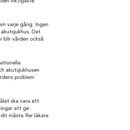
 den viktigaste
om varje gång. Ingen
 akutsjukhus. Det
r blir vården också
ationella
och akutsjukhusen
vårdens problem
Målet ska vara ett
ningar att ge
dit måste fler läkare