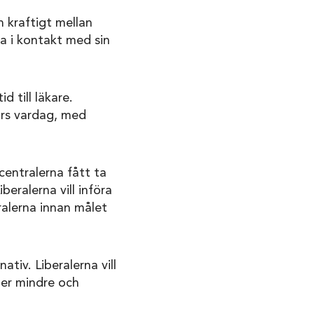
n kraftigt mellan
a i kontakt med sin
d till läkare.
ors vardag, med
centralerna fått ta
eralerna vill införa
ralerna innan målet
tiv. Liberalerna vill
fler mindre och