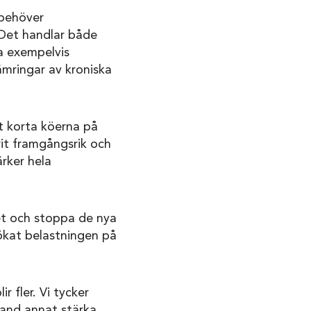
 behöver
. Det handlar både
a exempelvis
sämringar av kroniska
t korta köerna på
it framgångsrik och
rker hela
et och stoppa de nya
ökat belastningen på
r fler. Vi tycker
bland annat stärka