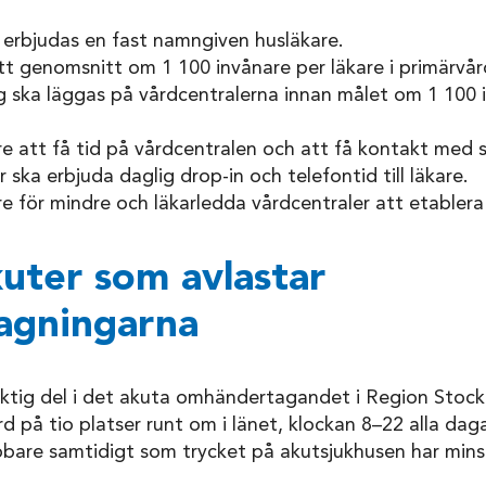
a erbjudas en fast namngiven husläkare.
tt genomsnitt om 1 100 invånare per läkare i primärvår
 ska läggas på vårdcentralerna innan målet om 1 100 i
re att få tid på vårdcentralen och att få kontakt med s
r ska erbjuda daglig drop-in och telefontid till läkare.
re för mindre och läkarledda vårdcentraler att etablera 
kuter som avlastar
agningarna
iktig del i det akuta omhändertagandet i Region Stoc
 på tio platser runt om i länet, klockan 8–22 alla daga
bbare samtidigt som trycket på akutsjukhusen har mins