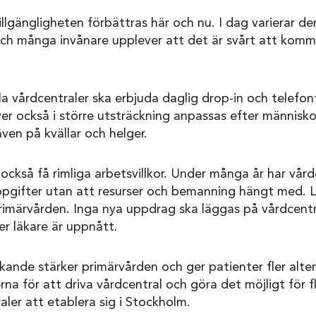
llgängligheten förbättras här och nu. I dag varierar de
och många invånare upplever att det är svårt att komm
alla vårdcentraler ska erbjuda daglig drop-in och telefonti
r också i större utsträckning anpassas efter människ
även på kvällar och helger.
ckså få rimliga arbetsvillkor. Under många år har vård
uppgifter utan att resurser och bemanning hängt med. Lib
primärvården. Inga nya uppdrag ska läggas på vårdcent
r läkare är uppnått.
nde stärker primärvården och ger patienter fler alterna
rna för att driva vårdcentral och göra det möjligt för 
aler att etablera sig i Stockholm.