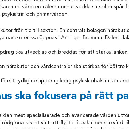
an med vårdcentralerna och utveckla särskilda spår för
psykiatrin och primärvården.
uter från tio till sexton. En centralt belägen närakut 
nya närakuter ska öppnas i Arninge, Bromma, Dalen, J
drag ska utvecklas och breddas för att stärka länken
n närakuter och vårdcentraler ska stärkas för bättre k
få ett tydligare uppdrag kring psykisk ohälsa i samarb
us ska fokusera på rätt pa
a den mest specialiserade och avancerade vården utfö
rödgröna styret valt att flytta tillbaka mer sjukvård ti