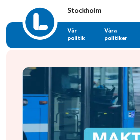
Sök på stockholm.liberalerna.se
Stockholm
Vår
Våra
politik
politiker