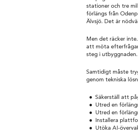
stationer och tre mil
förlängs från Odenp
Älvsjö. Det är nödvä
Men det räcker inte
att möta efterfrågan
steg i utbyggnaden.
Samtidigt måste try
genom tekniska lösn
Säkerställ att 
Utred en förlängn
Utred en förlängn
Installera plattf
Utöka AI-övervakn