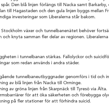
 spår. Den blå linjen förlängs till Nacka samt Barkarby,
lan till Hagastaden och den gula linjen byggs mellan F
ndiga investeringar som Liberalerna står bakom.
. Stockholm växer och tunnelbanenätet behöver fortsä
 och knyta samman fler delar av regionen. Liberalerna v
ggheten i tunnelbanan stärkas. Fallolyckor och suicidf
ingar som redan används i andra städer.
pågående tunnelbaneutbyggnader genomförs i tid och 
ing av blå linjen från Nacka till Orminge.
ing av gröna linjen från Skarpnäck till Tyresö via Älta.
ormsbarriärer för att öka säkerheten och förebygga oly
ing på fler stationer för att förhindra suicid.