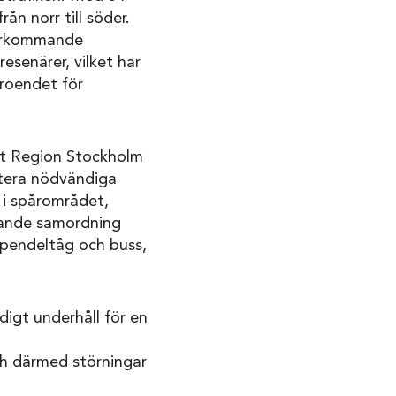
n norr till söder.
Återkommande
esenärer, vilket har
troendet för
 att Region Stockholm
ritera nödvändiga
 i spårområdet,
stande samordning
n pendeltåg och buss,
digt underhåll för en
ch därmed störningar