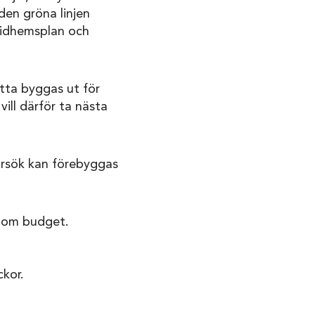
 den gröna linjen
ridhemsplan och
tta byggas ut för
ill därför ta nästa
örsök kan förebyggas
inom budget.
ckor.