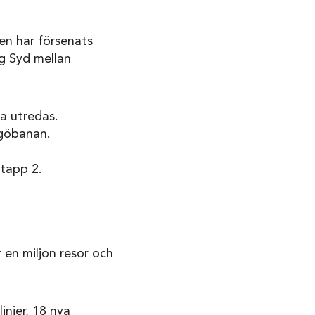
en har försenats
äg Syd mellan
ka utredas.
ngöbanan.
etapp 2.
 en miljon resor och
njer, 18 nya