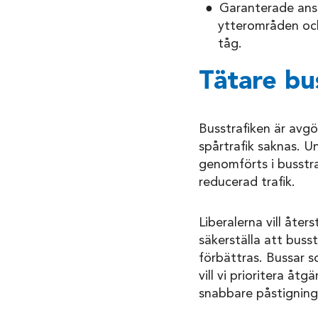
Garanterade ansl
ytterområden och
tåg.
Tätare bu
Busstrafiken är avg
spårtrafik saknas. 
genomförts i busstraf
reducerad trafik.
Liberalerna vill åte
säkerställa att buss
förbättras. Bussar s
vill vi prioritera åt
snabbare påstigning