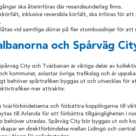
vgångar ska återinföras där resandeunderlag finns.
ikkörfält, inklusive reversibla körfält, ska införas för att
.
llåtas vid samtliga dörrar på fler stombusslinjer för att
albanorna och Spårväg Cit
årväg City och Tvärbanan är viktiga delar av kollektiv
ch kommuner, avlastar övriga trafikslag och är uppsk
igt behöver spårtrafiken byggas ut och utvecklas för 
ktivtrafiken mer attraktiv.
ka tvärförbindelserna och förbättra kopplingarna till vi
tas till Arlanda för att förbättra tillgängligheten i no
mbo behöver utredas. Spårväg City bör byggas ut och 
 skapar en direktförbindelse mellan Lidingö och centr