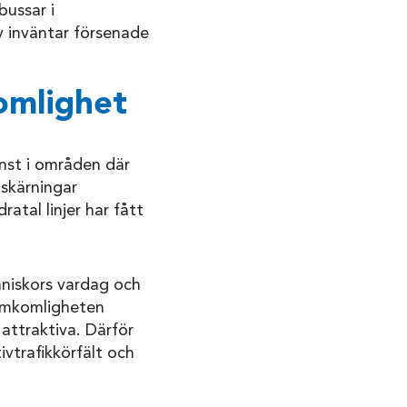
bussar i
v inväntar försenade
omlighet
nst i områden där
skärningar
atal linjer har fått
nniskors vardag och
ramkomligheten
 attraktiva. Därför
tivtrafikkörfält och