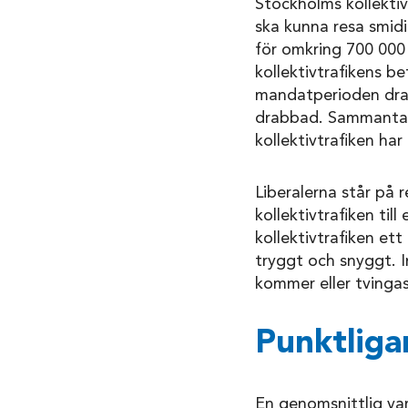
Stockholms kollektiv
ska kunna resa smidi
för omkring 700 000 
kollektivtrafikens b
mandatperioden drabb
drabbad. Sammantaget
kollektivtrafiken ha
Liberalerna står på r
kollektivtrafiken till
kollektivtrafiken ett
tryggt och snyggt. 
kommer eller tvingas
Punktliga
En genomsnittlig va