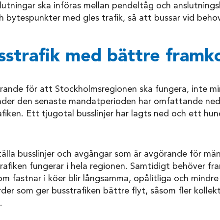
utningar ska införas mellan pendeltåg och anslutnings
 bytespunkter med gles trafik, så att bussar vid beho
sstrafik med bättre framk
örande för att Stockholmsregionen ska fungera, inte mi
Under den senaste mandatperioden har omfattande ned
iken. Ett tjugotal busslinjer har lagts ned och ett hundr
rställa busslinjer och avgångar som är avgörande för mä
trafiken fungerar i hela regionen. Samtidigt behöver f
om fastnar i köer blir långsamma, opålitliga och mindre
gärder som ger busstrafiken bättre flyt, såsom fler kollek
.