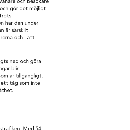
invånare och besökare
 och gör det möjligt
Trots
en har den under
 är särskilt
rerna och i att
lagts ned och göra
ngar blir
om är tillgängligt,
 ett tåg som inte
äthet.
strafiken. Med 54