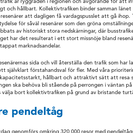
trafik är ryggraden i regionen och avgörande för att 
gt och hållbart. Kollektivtrafiken binder samman länet
resenärer att dagligen få vardagspusslet att gå ihop. 
etydelse för såväl resenärer som den gröna omställning
ats av historiskt stora nedskärningar, där busstrafiken
 har det resulterat i ett stort missnöje bland resenä
r tappat marknadsandelar.
esenärernas sida och vill återställa den trafik som har 
 ett självklart förstahandsval för fler. Med våra prioriteri
 kapacitetsstarkt, hållbart och attraktivt sätt att resa s
Ingen ska behöva bli stående på perrongen i väntan på
 välja bort kollektivtrafiken på grund av bristande turt
re pendeltåg
rdag genomförs omkring 320 000 resor med pendeltåg