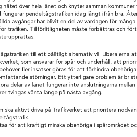
ig nätet över hela länet och knyter samman kommuner frå
oll fungerar pendeltågstrafiken idag långt ifrån bra. 
ällda avgångar har blivit en del av vardagen för många r
ör trafiken. Tillförlitligheten måste förbättras och för
återupprättas.
gstrafiken till ett pålitligt alternativ vill Liberalerna
fikverket, som ansvarar för spår och underhåll, att prio
behöver fler insatser göras för att förhindra obehöriga
 omfattande störningar. Ett ytterligare problem är bri
 stora delar av länet fungerar inte anslutningarna mella
ärer tvingas vänta länge på nästa avgång.
ska aktivt driva på Trafikverket att prioritera nödvän
eltågstrafik.
tas för att kraftigt minska obehöriga i spårområdet o