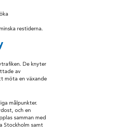
 öka
 minska restiderna.
y
trafiken. De knyter
attade av
att möta en växande
ktiga målpunkter.
rdost, och en
kopplas samman med
ala Stockholm samt