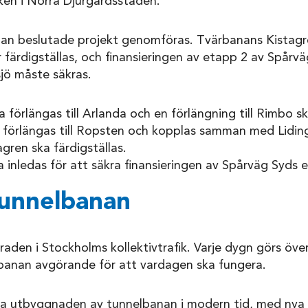
iken i Norra Djurgårdsstaden.
an beslutade projekt genomföras. Tvärbanans Kistagr
 färdigställas, och finansieringen av etapp 2 av Spårv
jö måste säkras.
förlängas till Arlanda och en förlängning till Rimbo s
 förlängas till Ropsten och kopplas samman med Lidi
gren ska färdigställas.
 inledas för att säkra finansieringen av Spårväg Syds 
tunnelbanan
aden i Stockholms kollektivtrafik. Varje dygn görs över
banan avgörande för att vardagen ska fungera.
a utbyggnaden av tunnelbanan i modern tid, med nya li