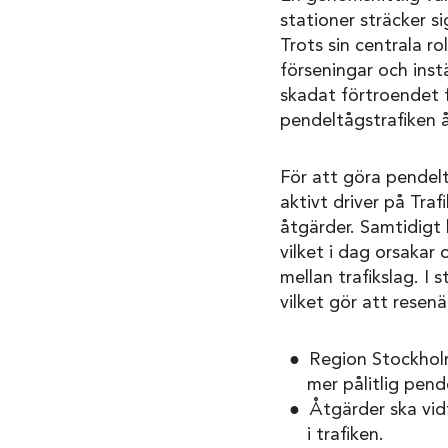
stationer sträcker s
Trots sin centrala r
förseningar och inst
skadat förtroendet f
pendeltågstrafiken 
För att göra pendeltå
aktivt driver på Tra
åtgärder. Samtidigt 
vilket i dag orsakar
mellan trafikslag. I
vilket gör att resen
Region Stockholm 
mer pålitlig pend
Åtgärder ska vid
i trafiken.