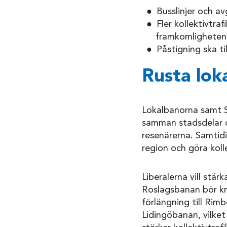
Busslinjer och a
Fler kollektivtraf
framkomligheten
Påstigning ska ti
Rusta lok
Lokalbanorna samt Sp
samman stadsdelar o
resenärerna. Samtid
region och göra kolle
Liberalerna vill stär
Roslagsbanan bör kny
förlängning till Ri
Lidingöbanan, vilket