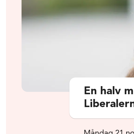
En halv mi
Liberaler
Måndag 21 no