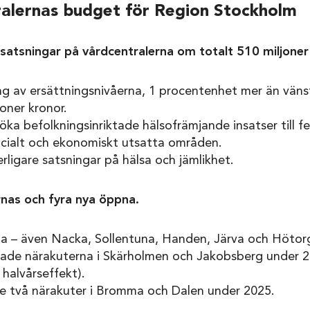
ralernas budget för Region Stockholm
 satsningar på vårdcentralerna om totalt 510 miljoner
ng av ersättningsnivåerna, 1 procentenhet mer än väns
joner kronor.
öka befolkningsinriktade hälsofrämjande insatser till f
socialt och ekonomiskt utsatta områden.
rligare satsningar på hälsa och jämlikhet.
nas och fyra nya öppna.
a – även Nacka, Sollentuna, Handen, Järva och Hötor
ade närakuterna i Skärholmen och Jakobsberg under 20
 halvårseffekt).
e två närakuter i Bromma och Dalen under 2025.