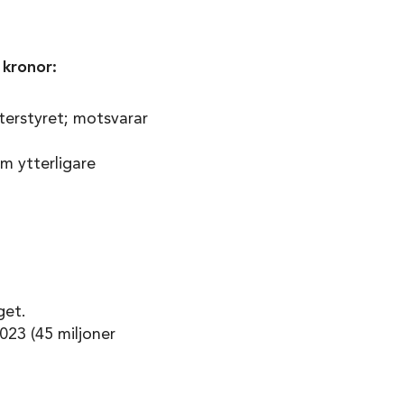
 kronor:
terstyret; motsvarar
em ytterligare
get.
23 (45 miljoner