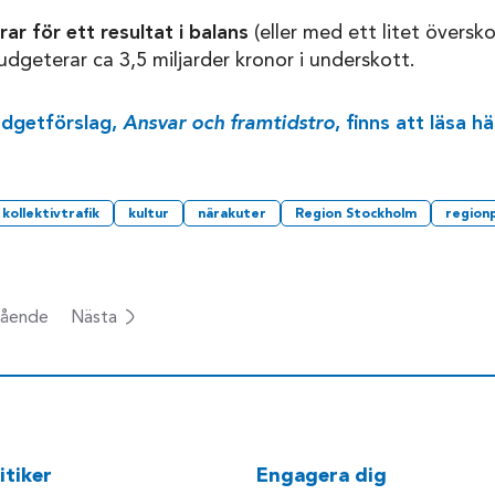
ar för ett resultat i balans
(eller med ett litet överskott
dgeterar ca 3,5 miljarder kronor i underskott.
udgetförslag,
Ansvar och framtidstro
, finns att läsa hä
kollektivtrafik
kultur
närakuter
Region Stockholm
regionp
ående
Nästa
itiker
Engagera dig