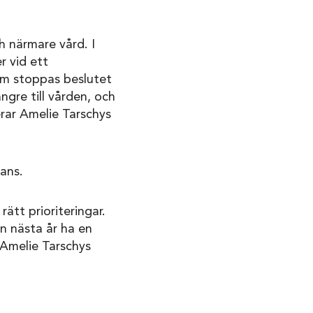
h närmare vård. I
r vid ett
om stoppas beslutet
gre till vården, och
rar Amelie Tarschys
lans.
ätt prioriteringar.
n nästa år ha en
rAmelie Tarschys