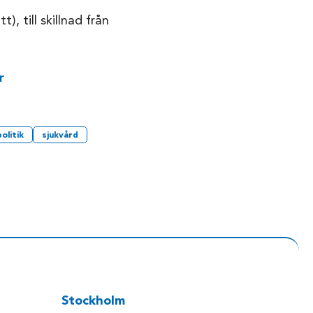
), till skillnad från
r
olitik
sjukvård
Stockholm