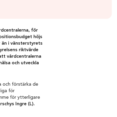
rdcentralerna, för
positionsbudget höjs
 än i vänsterstyrets
yrelsens riktvärde
att vårdcentralerna
hälsa och utveckla
a och förstärka de
liga för
mme för ytterligare
schys Ingre (L).