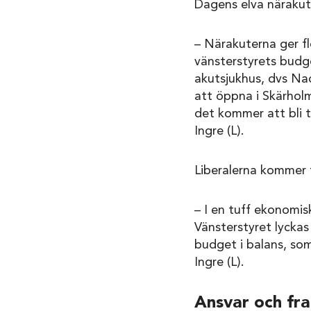
Dagens elva närakut
­­– Närakuterna ger 
vänsterstyrets budge
akutsjukhus, dvs Na
att öppna i Skärholm
det kommer att bli 
Ingre (L).
Liberalerna kommer ti
– I en tuff ekonomisk
Vänsterstyret lyckas
budget i balans, som
Ingre (L).
Ansvar och fra