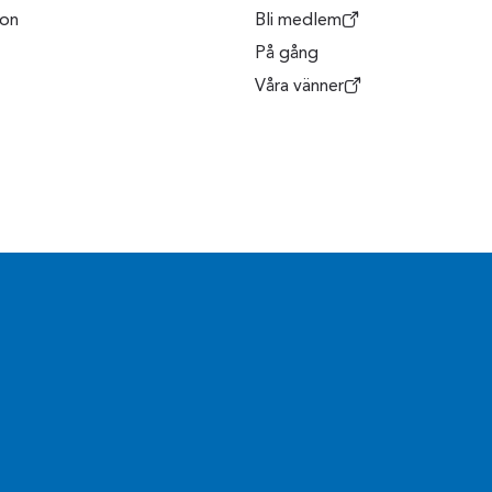
son
Bli medlem
På gång
Våra vänner