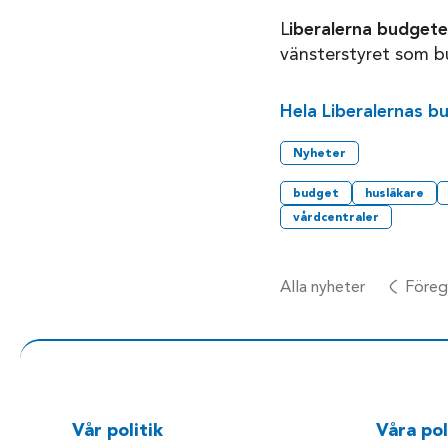
L
iberalerna budgeter
vänsterstyret som bu
Hela Liberalernas b
Nyheter
budget
husläkare
vårdcentraler
Alla nyheter
Föreg
Vår politik
Våra pol