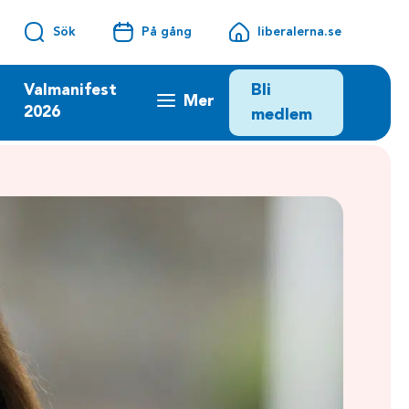
Sök
På gång
liberalerna.se
Bli
Valmanifest
Mer
2026
medlem