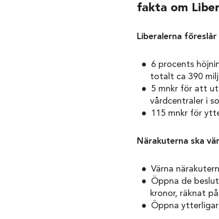
fakta om Libe
Liberalerna föreslår
6 procents höjni
totalt ca 390 mil
5 mnkr för att ut
vårdcentraler i 
115 mnkr för ytte
Närakuterna ska vär
Värna närakutern
Öppna de beslut
kronor, räknat på
Öppna ytterligar