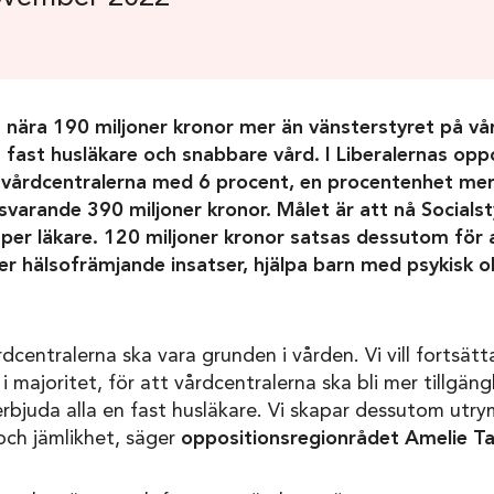
sa nära 190 miljoner kronor mer än vänsterstyret på vå
å fast husläkare och snabbare vård. I Liberalernas op
ll vårdcentralerna med 6 procent, en procentenhet mer
varande 390 miljoner kronor. Målet är att nå Socialst
per läkare. 120 miljoner kronor satsas dessutom för 
er hälsofrämjande insatser, hjälpa barn med psykisk o
dcentralerna ska vara grunden i vården. Vi vill fortsätt
 i majoritet, för att vårdcentralerna ska bli mer tillgäng
bjuda alla en fast husläkare. Vi skapar dessutom utry
och jämlikhet, säger
oppositionsregionrådet Amelie Tar