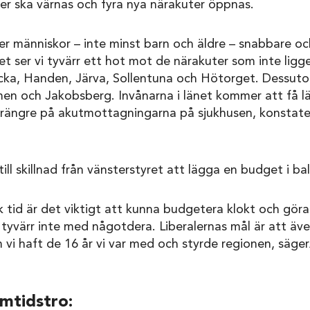
er ska värnas och fyra nya närakuter öppnas.
fler människor – inte minst barn och äldre – snabbare oc
t ser vi tyvärr ett hot mot de närakuter som inte ligge
cka, Handen, Järva, Sollentuna och Hötorget. Dessut
en och Jakobsberg. Invånarna i länet kommer att få län
trängre på akutmottagningarna på sjukhusen, konstate
ll skillnad från vänsterstyret att lägga en budget i ba
 tid är det viktigt att kunna budgetera klokt och göra r
 tyvärr inte med någotdera. Liberalernas mål är att äve
 vi haft de 16 år vi var med och styrde regionen, säge
mtidstro: