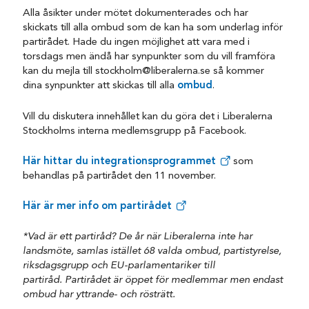
Alla åsikter under mötet dokumenterades och har
skickats till alla ombud som de kan ha som underlag inför
partirådet. Hade du ingen möjlighet att vara med i
torsdags men ändå har synpunkter som du vill framföra
kan du mejla till stockholm@liberalerna.se så kommer
dina synpunkter att skickas till alla
ombud
.
Vill du diskutera innehållet kan du göra det i Liberalerna
Stockholms interna medlemsgrupp på Facebook.
Här hittar du integrationsprogrammet
som
behandlas på partirådet den 11 november.
Här är mer info om partirådet
*Vad är ett partiråd? De år när Liberalerna inte har
landsmöte, samlas istället 68 valda ombud, partistyrelse,
riksdagsgrupp och EU-parlamentariker till
partiråd.
Partirådet är öppet för medlemmar men endast
ombud har yttrande- och rösträtt.