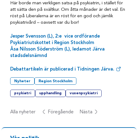
Här borde man verkligen satsa på psykiatrin, i stället för
att sätta den på svältkur. Om åtta månader är det val. En
röst på Liberalerna är en röst för en god och jämlik
psykiatrivård – oavsett var du bor!
Jesper Svensson (L), 2:e vice ordförande
Psykiatriutskottet i Region Stockholm
Åsa Nilsson Söderström (L), ledamot Järva
stadsdelsnämnd
Debattartikeln är publicerad i Tidningen Järva.
Nyheter
Region Stockholm
psykiatri
upphandling
vuxenpsykiatri
Alla nyheter
Föregående
Nästa