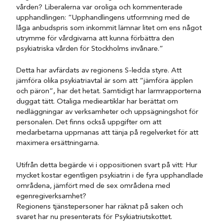
vården? Liberalerna var oroliga och kommenterade
upphandlingen: “Upphandlingens utformning med de
låga anbudspris som inkommit lämnar litet om ens något
utrymme för vårdgivarna att kunna förbättra den
psykiatriska vården för Stockholms invånare.”
Detta har avfärdats av regionens S-ledda styre. Att
jämföra olika psykiatriavtal är som att “jämföra äpplen
och päron”, har det hetat. Samtidigt har larmrapporterna
duggat tätt. Otaliga medieartiklar har berättat om
nedläggningar av verksamheter och uppsägningshot för
personalen. Det finns också uppgifter om att
medarbetarna uppmanas att tänja på regelverket för att
maximera ersättningarna.
Utifrån detta begärde vi i oppositionen svart på vitt: Hur
mycket kostar egentligen psykiatrin i de fyra upphandlade
områdena, jämfört med de sex områdena med
egenregiverksamhet?
Regionens tjänstepersoner har räknat på saken och
svaret har nu presenterats för Psykiatriutskottet.