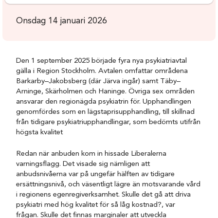
Onsdag 14 januari 2026
Den 1 september 2025 började fyra nya psykiatriavtal
gälla i Region Stockholm. Avtalen omfattar områdena
Barkarby–Jakobsberg (där Järva ingår) samt Täby–
Arninge, Skärholmen och Haninge. Övriga sex områden
ansvarar den regionägda psykiatrin för. Upphandlingen
genomfördes som en lägstaprisupphandling, till skillnad
från tidigare psykiatriupphandlingar, som bedömts utifrån
högsta kvalitet
Redan när anbuden kom in hissade Liberalerna
varningsflagg. Det visade sig nämligen att
anbudsnivåerna var på ungefär hälften av tidigare
ersättningsnivå, och väsentligt lägre än motsvarande vård
i regionens egenregiverksamhet. Skulle det gå att driva
psykiatri med hög kvalitet för så låg kostnad?, var
frågan. Skulle det finnas marginaler att utveckla