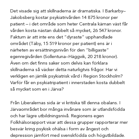
Det visade sig att skillnaderna är dramatiska. I Barkarby–
Jakobsberg kostar psykiatrivården 14 875 kronor per
patient – i det område som heter Centrala kärnan väst får
vården kosta nästan dubbelt så mycket, 26 547 kronor.
Faktum är att inte ens det “dyraste” upphandlade
området (Täby, 15 519 kronor per patient) ens är i
närheten av ersättningsnivån för den “billigaste”
egenregivården (Sollentuna–Häggvik, 20 218 kronor).
Även om det finns saker som delvis kan förklara
skillnaderna så väcker detta naturligtvis frågor. Har vi
verkligen en jämlik psykiatrisk vård i Region Stockholm?
Varför får en psykiatripatient i innerstaden kosta dubbelt
så mycket som en i Järva?
Från Liberalernas sida är vi kritiska till denna obalans. I
Järvaområdet bor många invånare som är utlandsfödda
och har lägre utbildningsnivå. Regionens egen
Folkhälsorapport visar att dessa grupper rapporterar mer
besvär kring psykisk ohälsa i form av ångest och
depression jämfört med svenskfödda och högutbildade.