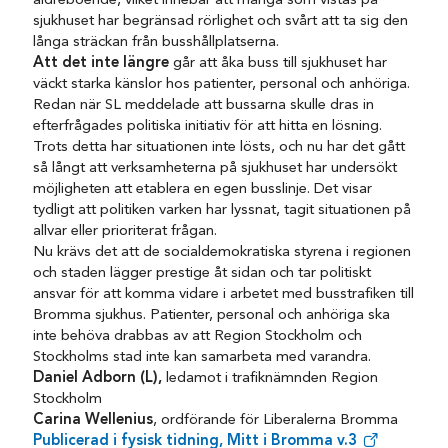
äldreboende, vilket innebär att många som vistas på
sjukhuset har begränsad rörlighet och svårt att ta sig den
långa sträckan från busshållplatserna.
Att det inte längre
går att åka buss till sjukhuset har
väckt starka känslor hos patienter, personal och anhöriga.
Redan när SL meddelade att bussarna skulle dras in
efterfrågades politiska initiativ för att hitta en lösning.
Trots detta har situationen inte lösts, och nu har det gått
så långt att verksamheterna på sjukhuset har undersökt
möjligheten att etablera en egen busslinje. Det visar
tydligt att politiken varken har lyssnat, tagit situationen på
allvar eller prioriterat frågan.
Nu krävs det att de socialdemokratiska styrena i regionen
och staden lägger prestige åt sidan och tar politiskt
ansvar för att komma vidare i arbetet med busstrafiken till
Bromma sjukhus. Patienter, personal och anhöriga ska
inte behöva drabbas av att Region Stockholm och
Stockholms stad inte kan samarbeta med varandra.
Daniel Adborn (L),
ledamot i trafiknämnden Region
Stockholm
Carina Wellenius
, ordförande för Liberalerna Bromma
Publicerad i fysisk tidning, Mitt i Bromma v.3