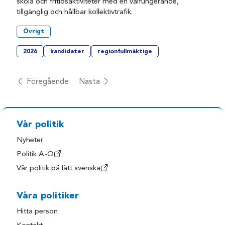
skola och fritidsaktiviteter med en välfungerande,
tillgänglig och hållbar kollektivtrafik.
Övrigt
2026
kandidater
regionfullmäktige
Föregående
Nästa
Vår politik
Nyheter
Politik A-Ö
Vår politik på lätt svenska
Våra politiker
Hitta person