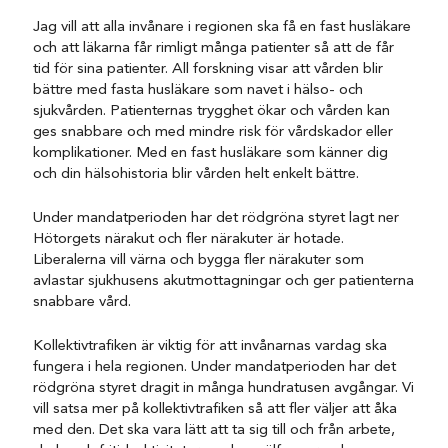
Jag vill att alla invånare i regionen ska få en fast husläkare
och att läkarna får rimligt många patienter så att de får
tid för sina patienter. All forskning visar att vården blir
bättre med fasta husläkare som navet i hälso- och
sjukvården. Patienternas trygghet ökar och vården kan
ges snabbare och med mindre risk för vårdskador eller
komplikationer. Med en fast husläkare som känner dig
och din hälsohistoria blir vården helt enkelt bättre.
Under mandatperioden har det rödgröna styret lagt ner
Hötorgets närakut och fler närakuter är hotade.
Liberalerna vill värna och bygga fler närakuter som
avlastar sjukhusens akutmottagningar och ger patienterna
snabbare vård.
Kollektivtrafiken är viktig för att invånarnas vardag ska
fungera i hela regionen. Under mandatperioden har det
rödgröna styret dragit in många hundratusen avgångar. Vi
vill satsa mer på kollektivtrafiken så att fler väljer att åka
med den. Det ska vara lätt att ta sig till och från arbete,