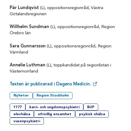
Pär Lundqvist
(L), oppositionsregionråd, Västra
Götalandsregionen
Willhelm Sundman
(L), oppositionsregionråd, Region
Örebro län
Sara Gunnarsson
(L), oppositionsregionråd, Region
Värmland
Annelie Luthman
(L), toppkandidat på regionlistan i
Västernorrland
Texten är publicerad i Dagens Medicin.
Nyheter
Region Stockholm
1177
barn- och ungdomspsykiatri
BUP
elevhälsa
ofrivillig ensamhet
psykisk ohälsa
vuxenpsykiatri