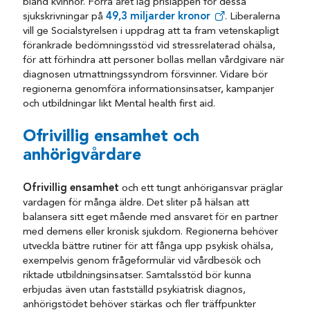
bland kvinnor. Förra året låg prislappen för dessa
sjukskrivningar på
49,3 miljarder kronor
. Liberalerna
vill ge Socialstyrelsen i uppdrag att ta fram vetenskapligt
förankrade bedömningsstöd vid stressrelaterad ohälsa,
för att förhindra att personer bollas mellan vårdgivare när
diagnosen utmattningssyndrom försvinner. Vidare bör
regionerna genomföra informationsinsatser, kampanjer
och utbildningar likt Mental health first aid.
Ofrivillig ensamhet och
anhörigvårdare
Ofrivillig ensamhet
och ett tungt anhörigansvar präglar
vardagen för många äldre. Det sliter på hälsan att
balansera sitt eget mående med ansvaret för en partner
med demens eller kronisk sjukdom. Regionerna behöver
utveckla bättre rutiner för att fånga upp psykisk ohälsa,
exempelvis genom frågeformulär vid vårdbesök och
riktade utbildningsinsatser. Samtalsstöd bör kunna
erbjudas även utan fastställd psykiatrisk diagnos,
anhörigstödet behöver stärkas och fler träffpunkter