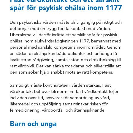
Fast vårdkontakt och ett särskilt
spår för psykisk ohälsa inom 1177
Den psykiatriska vården måste bli tillgänglig på riktigt och
det börjar med en trygg första kontakt med vården.
Liberalerna vill därför inrätta ett särskilt spår för psykisk
ohälsa inom sjukvårdsrådgivningen 1177, bemannat med
personal med särskild kompetens inom området. Genom
en sådan direktlinje kan både patienter och anhöriga få
kvalificerad rådgivning, samtalsstöd och direktbokning till
rätt vårdnivå. Det kan sänka trösklarna och säkerställa att
den som söker hjälp snabbt möts av rätt kompetens.
Samtidigt måste kontinuiteten i vården stärkas. Fast
vårdkontakt behöver bli norm. En fast vårdkontakt följer
individen över tid, ansvarar för samordning av vård,
läkemedel och uppföljning samt minskar risken för
felmedicinering, vårdbortfall och återinsjuknande.
Barn och unga