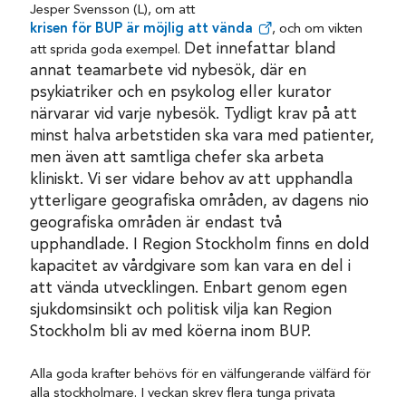
Jesper Svensson (L), om att
krisen för BUP är möjlig att vända
, och om vikten
Det innefattar bland
att sprida goda exempel.
annat teamarbete vid nybesök, där en
psykiatriker och en psykolog eller kurator
närvarar vid varje nybesök. Tydligt krav på att
minst halva arbetstiden ska vara med patienter,
men även att samtliga chefer ska arbeta
kliniskt.
Vi ser vidare behov av att upphandla
ytterligare geografiska områden, av dagens nio
geografiska områden är endast två
upphandlade. I Region Stockholm finns en dold
kapacitet av vårdgivare som kan vara en del i
att vända utvecklingen.
Enbart genom egen
sjukdomsinsikt och politisk vilja kan Region
Stockholm bli av med köerna inom BUP.
Alla goda krafter behövs för en välfungerande välfärd för
alla stockholmare. I veckan skrev flera tunga privata