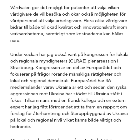
Vårdvalen gör det möjligt för patienter att välja vilken
vårdgivare de vill besöka och ökar också möjligheten för
vårdpersonal att välja arbetsgivare. Flera olika vårdgivare
bidrar till både till ökad kvalitet och innovationskraft inom
verksamheterna, samtidigt som kostnaderna kan hållas
nere.
Under veckan har jag också varit på kongressen för lokala
och regionala myndigheters (CLRAE) plenarsession i
Strasbourg. Kongressen är en del av Europarådet och
fokuserar på frågor rörande mänskliga rättigheter och
lokal och regional demokrati. Europarådet har 46
medlemsländer varav Ukraina är ett och sedan den ryska
aggressionen mot Ukraina har stödet till Ukraina stått i
fokus. Tillsammans med en fransk kollega och en extern
expert har jag fått förtroendet att ta fram en rapport om
förslag för återhämtning och återuppbyggnad av Ukraina
på lokal och regional nivå vilket känns både viktigt och
hedrande.