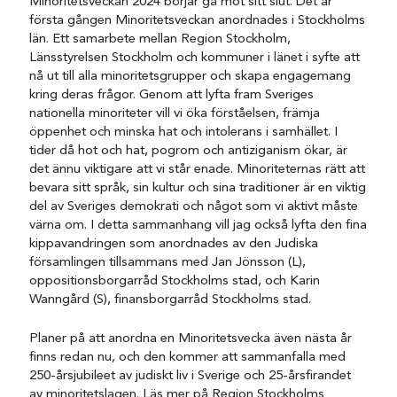
Minoritetsveckan 2024 börjar gå mot sitt slut. Det är
första gången Minoritetsveckan anordnades i Stockholms
län. Ett samarbete mellan Region Stockholm,
Länsstyrelsen Stockholm och kommuner i länet i syfte att
nå ut till alla minoritetsgrupper och skapa engagemang
kring deras frågor. Genom att lyfta fram Sveriges
nationella minoriteter vill vi öka förståelsen, främja
öppenhet och minska hat och intolerans i samhället. I
tider då hot och hat, pogrom och antiziganism ökar, är
det ännu viktigare att vi står enade. Minoriteternas rätt att
bevara sitt språk, sin kultur och sina traditioner är en viktig
del av Sveriges demokrati och något som vi aktivt måste
värna om. I detta sammanhang vill jag också lyfta den fina
kippavandringen som anordnades av den Judiska
församlingen tillsammans med Jan Jönsson (L),
oppositionsborgarråd Stockholms stad, och Karin
Wanngård (S), finansborgarråd Stockholms stad.
Planer på att anordna en Minoritetsvecka även nästa år
finns redan nu, och den kommer att sammanfalla med
250-årsjubileet av judiskt liv i Sverige och 25-årsfirandet
av minoritetslagen. Läs mer på Region Stockholms