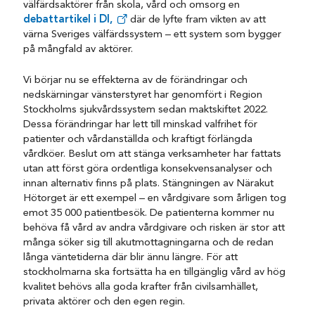
välfärdsaktörer från skola, vård och omsorg en
debattartikel i DI,
där de lyfte fram vikten av att
värna Sveriges välfärdssystem – ett system som bygger
på mångfald av aktörer.
Vi börjar nu se effekterna av de förändringar och
nedskärningar vänsterstyret har genomfört i Region
Stockholms sjukvårdssystem sedan maktskiftet 2022.
Dessa förändringar har lett till minskad valfrihet för
patienter och vårdanställda och kraftigt förlängda
vårdköer. Beslut om att stänga verksamheter har fattats
utan att först göra ordentliga konsekvensanalyser och
innan alternativ finns på plats. Stängningen av Närakut
Hötorget är ett exempel – en vårdgivare som årligen tog
emot 35 000 patientbesök. De patienterna kommer nu
behöva få vård av andra vårdgivare och risken är stor att
många söker sig till akutmottagningarna och de redan
långa väntetiderna där blir ännu längre. För att
stockholmarna ska fortsätta ha en tillgänglig vård av hög
kvalitet behövs alla goda krafter från civilsamhället,
privata aktörer och den egen regin.