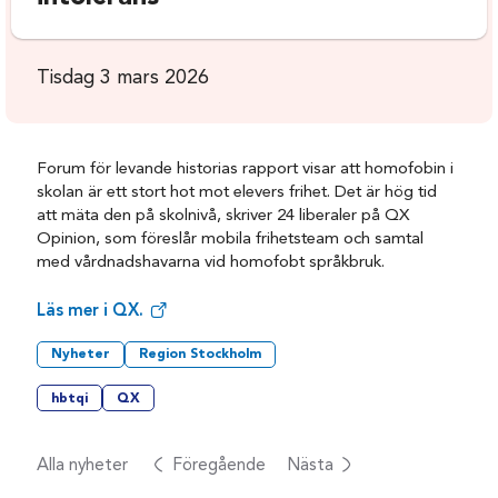
Tisdag 3 mars 2026
Forum för levande historias rapport visar att homofobin i
skolan är ett stort hot mot elevers frihet. Det är hög tid
att mäta den på skolnivå, skriver 24 liberaler på QX
Opinion, som föreslår mobila frihetsteam och samtal
med vårdnadshavarna vid homofobt språkbruk.
Läs mer i QX.
Nyheter
Region Stockholm
hbtqi
QX
Alla nyheter
Föregående
Nästa